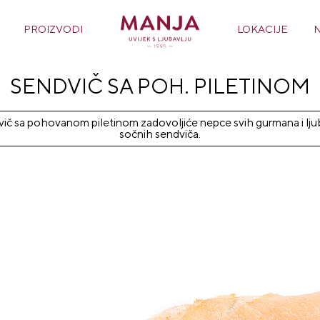
PROIZVODI
LOKACIJE
SENDVIČ SA POH. PILETINOM
ič sa pohovanom piletinom zadovoljiće nepce svih gurmana i ljub
sočnih sendviča.