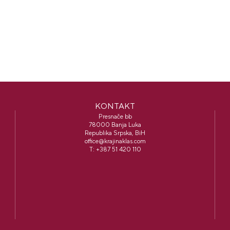
KONTAKT
Presnače bb
78000 Banja Luka
Republika Srpska, BiH
office@krajinaklas.com
T:
+387 51 420 110