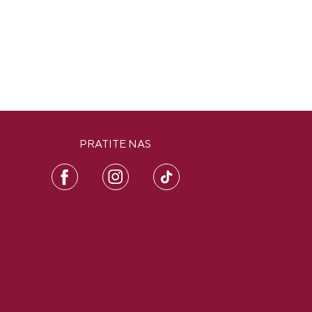
PRATITE NAS
FB
IN
PI