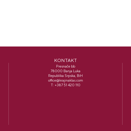
KONTAKT
Presnače bb
78000 Banja Luka
Republika Srpska, BiH
office@krajinaklas.com
T:
+387 51 420 110