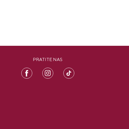
PRATITE NAS
FB
IN
PI