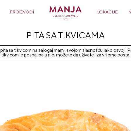
PROIZVODI
LOKACIJE
PITA SA TIKVICAMA
 pita sa tikvicom na zalogaj mami, svojom slasnošću lako osvoji. Pi
tikvicom je posna, pa u njoj možete da uživate i za vrijeme posta.