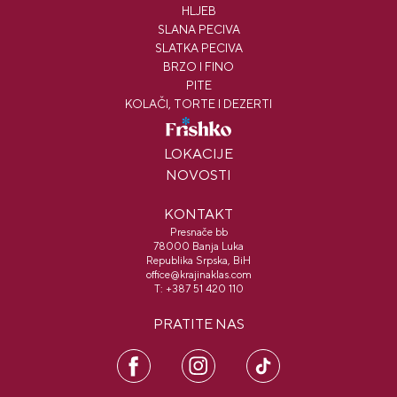
HLJEB
SLANA PECIVA
SLATKA PECIVA
BRZO I FINO
PITE
KOLAČI, TORTE I DEZERTI
FRISHKO
LOKACIJE
NOVOSTI
KONTAKT
Presnače bb
78000 Banja Luka
Republika Srpska, BiH
office@krajinaklas.com
T:
+387 51 420 110
PRATITE NAS
FB
IN
PI