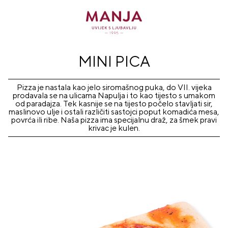
MINI PICA
Pizza je nastala kao jelo siromašnog puka, do VII. vijeka
prodavala se na ulicama Napulja i to kao tijesto s umakom
od paradajza. Tek kasnije se na tijesto počelo stavljati sir,
maslinovo ulje i ostali različiti sastojci poput komadića mesa,
povrća ili ribe. Naša pizza ima specijalnu draž, za šmek pravi
krivac je kulen.