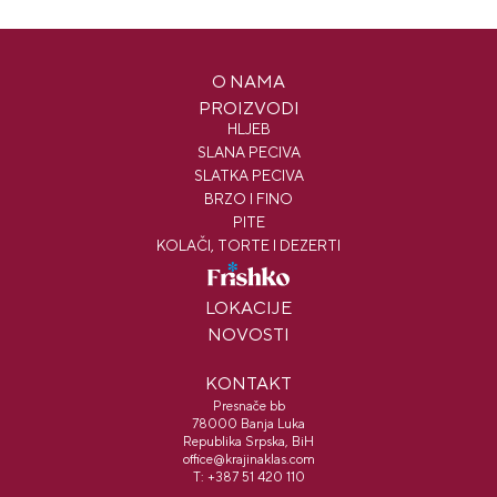
O NAMA
PROIZVODI
HLJEB
SLANA PECIVA
SLATKA PECIVA
BRZO I FINO
PITE
KOLAČI, TORTE I DEZERTI
FRISHKO
LOKACIJE
NOVOSTI
KONTAKT
Presnače bb
78000 Banja Luka
Republika Srpska, BiH
office@krajinaklas.com
T:
+387 51 420 110