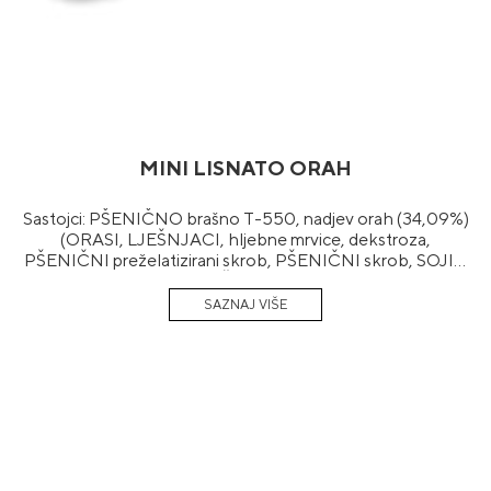
MINI LISNATO ORAH
Sastojci: PŠENIČNO brašno T-550, nadjev orah (34,09%)
(ORASI, LJEŠNJACI, hljebne mrvice, dekstroza,
PŠENIČNI preželatizirani skrob, PŠENIČNI skrob, SOJIN
šrot, SOJINO brašno, JEČMENO sladno brašno, aroma,
konzervans sorbinska kiselina), voda, biljni margarin (biljna
ulja i masti (palmino, kokosovo, suncokretovo i SOJINO),
emulgatori (E471, E472b, E322, suncokretov lecitin), puter
aroma, konzervans E202 i E200, arome, boja
(betakaroten)), šećer, kvasac, so, sladni ekstrakt
(JEČMENI slad), preliv za slastice (glukozno-fruktozni
sirup, pulpa kajsije, sredstva za želiranje E440ii, konzervans
E200, biljni ekstrakt (mrkva, bundeva), arome).