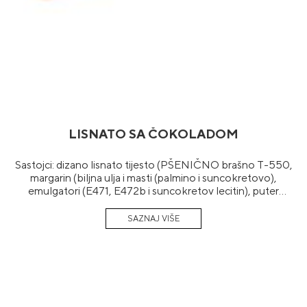
LISNATO SA ČOKOLADOM
Sastojci: dizano lisnato tijesto (PŠENIČNO brašno T-550,
margarin (biljna ulja i masti (palmino i suncokretovo),
emulgatori (E471, E472b i suncokretov lecitin), puter
aroma, konzervans E202 i E200, regulator kiselosti E270,
boja (beta karoten)), voda, kvasac, so, sladni ekstrakt
(JEČMENI slad)), nadjev (šećer, glukozni sirup, humektant
(glicerin), delimično hidrogenizovana biljna mast (SOJA),
modifikovani skrob, kakao prah sa redukovanim sadržajem
masti, arome, zgušnjivač (celuloza), regulator kiselosti
E334, emulgator E476, boja E171).