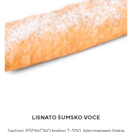
LISNATO ŠUMSKO VOĆE
Sastojci: PŠENIČNO brašno T-550, biljni margarin (biljna