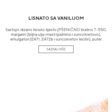
LISNATO SA VANILIJOM
Sastojci: dizano lisnato tijesto (PŠENIČNO brašno T-550,
margarin (biljna ulja i masti (palmino i suncokretovo),
emulgatori (E471, E472b i suncokretov lecitin), puter
aroma, konzervans E202 i E200, regulator kiselosti E270,
aroma), voda, kvasac, so, sladni ekstrakt (JEČMENI slad)),
nadjev (42,86%)(glukozni sirup, šećer, modifikovani
kukuruzni skrob, stabilizator E460, delimično
hidrogenizovana biljna mast (SOJA), aroma vanile 0,2%,
boje (E171 i E161b), kiselina E334, emulgator E471).