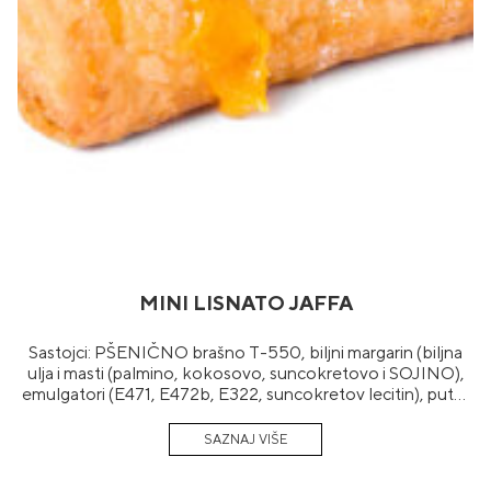
MINI LISNATO JAFFA
Sastojci: PŠENIČNO brašno T-550, biljni margarin (biljna
ulja i masti (palmino, kokosovo, suncokretovo i SOJINO),
emulgatori (E471, E472b, E322, suncokretov lecitin), puter
aroma, konzervans E202 i E200, arome, boja
(betakaroten)), nadjev narandža (šećer, glukozno-fruktozni
sirup, kondenzovano obrano MLIJEKO, modikovani
kukuruzni skrob, rehidrirani sok od narandže, aroma,