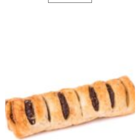
kakao u prahu, poboljšivač (PŠENIČNI GLUTEN,
dekstroza, emulgator E472e, obrano MLIJEKO u prahu,
repičino ulje, enzimi), sladni ekstrakt (JEČMENI slad), so),
čokolada (18,75%)(šećer, kakao masa, MLIJEKO u prahu,
kakao puter, SURUTKA u prahu, emulgator (SOJIN lecitin),
vanilin, prirodna aroma vanilije).