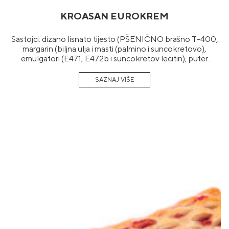
KROASAN EUROKREM
Sastojci: dizano lisnato tijesto (PŠENIČNO brašno T-400,
margarin (biljna ulja i masti (palmino i suncokretovo),
emulgatori (E471, E472b i suncokretov lecitin), puter
aroma, konzervans E202 i E200, regulator kiselosti E270,
arome, boja (beta karoten)), voda, JAJA, kvasac,
poboljšivač (PŠENIČNI GLUTEN, dekstroza, emulgator
E472e, repičino ulje, enzimi), so), nadjev (kakao smjesa
(šećer, kakao u prahu smanjene masti, modifikovani skrob
E1414, E1422, obrano MLIJEKO u prahu, biljna mast,
emulgator E339, zgušnjivači E401, E404, stabilizator E450,
učvršćivači E327, E333, arome), suncokretovo ulje)