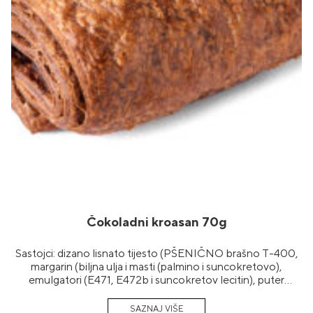
Čokoladni kroasan 70g
Sastojci: dizano lisnato tijesto (PŠENIČNO brašno T-400,
margarin (biljna ulja i masti (palmino i suncokretovo),
emulgatori (E471, E472b i suncokretov lecitin), puter
aroma, konzervans E202 i E200, regulator kiselosti E270,
arome, boja (beta karoten)), voda, šećer, kvasac, alkalizirani