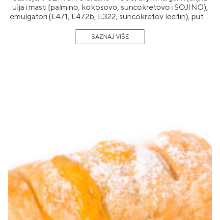
ulja i masti (palmino, kokosovo, suncokretovo i SOJINO),
emulgatori (E471, E472b, E322, suncokretov lecitin), puter
aroma, konzervans E202 i E200, arome, boja
(betakaroten)), voda, džem (22,22%)(šumski plodovi 45%
(jagode 9%, maline 9%, borovnice 9%, kupine 9%, crvene
ribizle 9%), šećer, glukozno fruktozni sirup, sredstvo za
želiranje E440i), so, sladni ekstrakt (JEČMENI slad),
kukuruzni skrob.