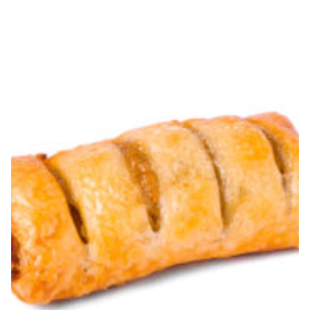
konzervans E200, emulgator E472e, boja (paprika ekstrakt
i E516)), voda, čokolada u zrnu (kakao min. 47%, kakao
maslac 26%, emulgator SOJIN lecitin, prirodni ekstrakt
vanilije), kvasac, so, sladni ekstrakt (JEČMENI slad), šećer u
prahu.